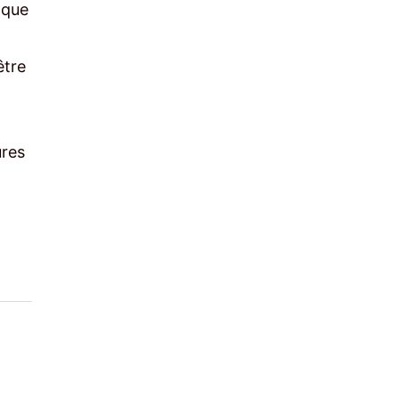
 que
être
ures