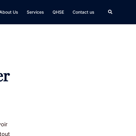
Search
About Us
Services
QHSE
Contact us
er
oir
 tout