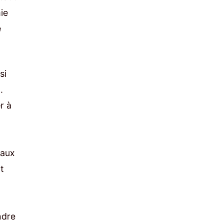
ie
e
si
.
r à
 aux
t
ndre