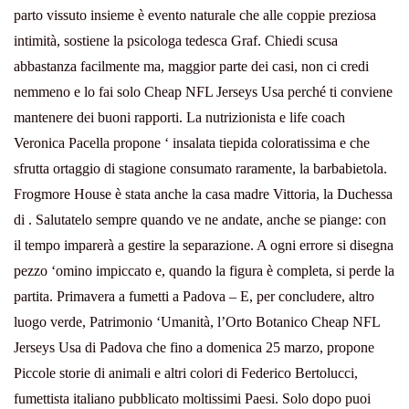
parto vissuto insieme è evento naturale che alle coppie preziosa
intimità, sostiene la psicologa tedesca Graf. Chiedi scusa
abbastanza facilmente ma, maggior parte dei casi, non ci credi
nemmeno e lo fai solo Cheap NFL Jerseys Usa perché ti conviene
mantenere dei buoni rapporti. La nutrizionista e life coach
Veronica Pacella propone ‘ insalata tiepida coloratissima e che
sfrutta ortaggio di stagione consumato raramente, la barbabietola.
Frogmore House è stata anche la casa madre Vittoria, la Duchessa
di . Salutatelo sempre quando ve ne andate, anche se piange: con
il tempo imparerà a gestire la separazione. A ogni errore si disegna
pezzo ‘omino impiccato e, quando la figura è completa, si perde la
partita. Primavera a fumetti a Padova – E, per concludere, altro
luogo verde, Patrimonio ‘Umanità, l’Orto Botanico Cheap NFL
Jerseys Usa di Padova che fino a domenica 25 marzo, propone
Piccole storie di animali e altri colori di Federico Bertolucci,
fumettista italiano pubblicato moltissimi Paesi. Solo dopo puoi