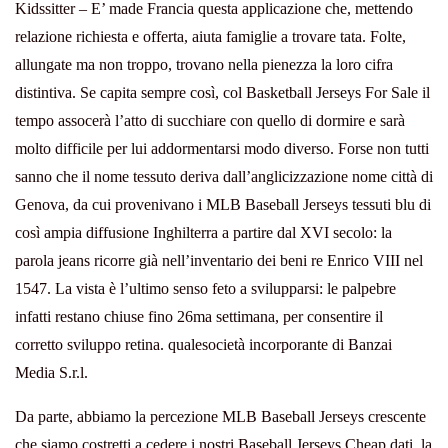
Kidssitter – E’ made Francia questa applicazione che, mettendo
relazione richiesta e offerta, aiuta famiglie a trovare tata. Folte,
allungate ma non troppo, trovano nella pienezza la loro cifra
distintiva. Se capita sempre così, col Basketball Jerseys For Sale il
tempo assocerà l’atto di succhiare con quello di dormire e sarà
molto difficile per lui addormentarsi modo diverso. Forse non tutti
sanno che il nome tessuto deriva dall’anglicizzazione nome città di
Genova, da cui provenivano i MLB Baseball Jerseys tessuti blu di
così ampia diffusione Inghilterra a partire dal XVI secolo: la
parola jeans ricorre già nell’inventario dei beni re Enrico VIII nel
1547. La vista è l’ultimo senso feto a svilupparsi: le palpebre
infatti restano chiuse fino 26ma settimana, per consentire il
corretto sviluppo retina. qualesocietà incorporante di Banzai
Media S.r.l.
Da parte, abbiamo la percezione MLB Baseball Jerseys crescente
che siamo costretti a cedere i nostri Baseball Jerseys Cheap dati, la