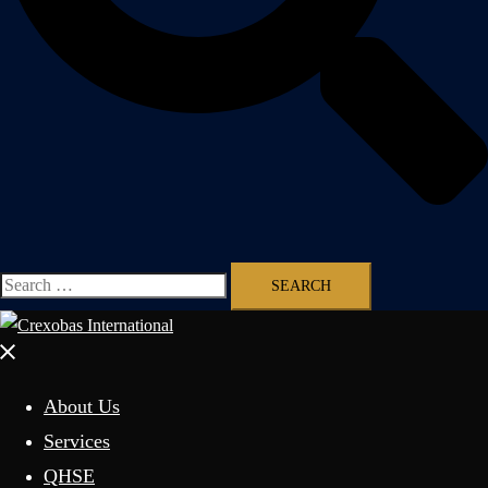
Search
for:
Close
menu
About Us
Services
QHSE