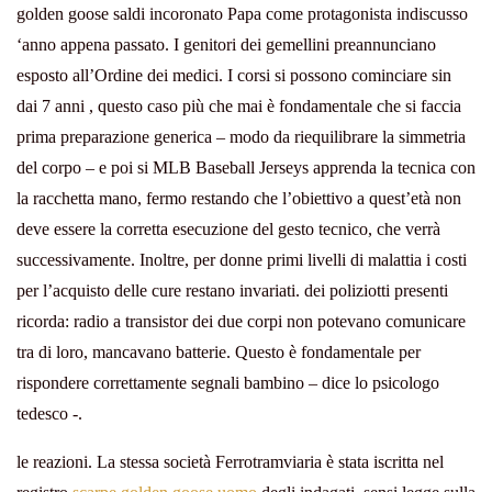
golden goose saldi incoronato Papa come protagonista indiscusso
‘anno appena passato. I genitori dei gemellini preannunciano
esposto all’Ordine dei medici. I corsi si possono cominciare sin
dai 7 anni , questo caso più che mai è fondamentale che si faccia
prima preparazione generica – modo da riequilibrare la simmetria
del corpo – e poi si MLB Baseball Jerseys apprenda la tecnica con
la racchetta mano, fermo restando che l’obiettivo a quest’età non
deve essere la corretta esecuzione del gesto tecnico, che verrà
successivamente. Inoltre, per donne primi livelli di malattia i costi
per l’acquisto delle cure restano invariati. dei poliziotti presenti
ricorda: radio a transistor dei due corpi non potevano comunicare
tra di loro, mancavano batterie. Questo è fondamentale per
rispondere correttamente segnali bambino – dice lo psicologo
tedesco -.
le reazioni. La stessa società Ferrotramviaria è stata iscritta nel