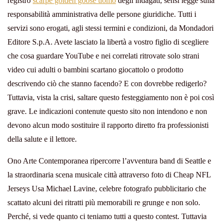
registro
scarpe golden goose uomo
degli indagati, sensi legge sulla
responsabilità amministrativa delle persone giuridiche. Tutti i
servizi sono erogati, agli stessi termini e condizioni, da Mondadori
Editore S.p.A. Avete lasciato la libertà a vostro figlio di scegliere
che cosa guardare YouTube e nei correlati ritrovate solo strani
video cui adulti o bambini scartano giocattolo o prodotto
descrivendo ciò che stanno facendo? E con dovrebbe redigerlo?
Tuttavia, vista la crisi, saltare questo festeggiamento non è poi così
grave. Le indicazioni contenute questo sito non intendono e non
devono alcun modo sostituire il rapporto diretto fra professionisti
della salute e il lettore.
Ono Arte Contemporanea ripercorre l’avventura band di Seattle e
la straordinaria scena musicale città attraverso foto di Cheap NFL
Jerseys Usa Michael Lavine, celebre fotografo pubblicitario che
scattato alcuni dei ritratti più memorabili re grunge e non solo.
Perché, si vede quanto ci teniamo tutti a questo contest. Tuttavia