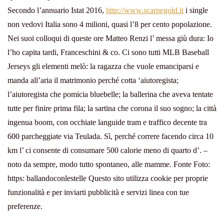
Secondo l’annuario Istat 2016,
http://www.scarpegold.it
i single
non vedovi Italia sono 4 milioni, quasi l’8 per cento popolazione.
Nei suoi colloqui di queste ore Matteo Renzi l’ messa giù dura: Io
l’ho capita tardi, Franceschini & co. Ci sono tutti MLB Baseball
Jerseys gli elementi melò: la ragazza che vuole emanciparsi e
manda all’aria il matrimonio perché cotta ‘aiutoregista;
l’aiutoregista che pomicia bluebelle; la ballerina che aveva tentate
tutte per finire prima fila; la sartina che corona il suo sogno; la città
ingenua boom, con occhiate languide tram e traffico decente tra
600 parcheggiate via Teulada. Sì, perché correre facendo circa 10
km l’ ci consente di consumare 500 calorie meno di quarto d’. –
noto da sempre, modo tutto spontaneo, alle mamme. Fonte Foto:
https: ballandoconlestelle Questo sito utilizza cookie per proprie
funzionalità e per inviarti pubblicità e servizi linea con tue
preferenze.