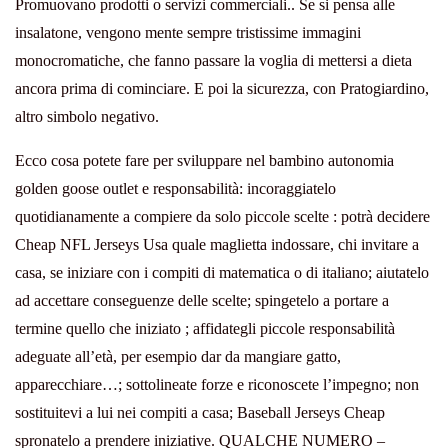
Promuovano prodotti o servizi commerciali.. Se si pensa alle
insalatone, vengono mente sempre tristissime immagini
monocromatiche, che fanno passare la voglia di mettersi a dieta
ancora prima di cominciare. E poi la sicurezza, con Pratogiardino,
altro simbolo negativo.
Ecco cosa potete fare per sviluppare nel bambino autonomia
golden goose outlet e responsabilità: incoraggiatelo
quotidianamente a compiere da solo piccole scelte : potrà decidere
Cheap NFL Jerseys Usa quale maglietta indossare, chi invitare a
casa, se iniziare con i compiti di matematica o di italiano; aiutatelo
ad accettare conseguenze delle scelte; spingetelo a portare a
termine quello che iniziato ; affidategli piccole responsabilità
adeguate all’età, per esempio dar da mangiare gatto,
apparecchiare…; sottolineate forze e riconoscete l’impegno; non
sostituitevi a lui nei compiti a casa; Baseball Jerseys Cheap
spronatelo a prendere iniziative. QUALCHE NUMERO –